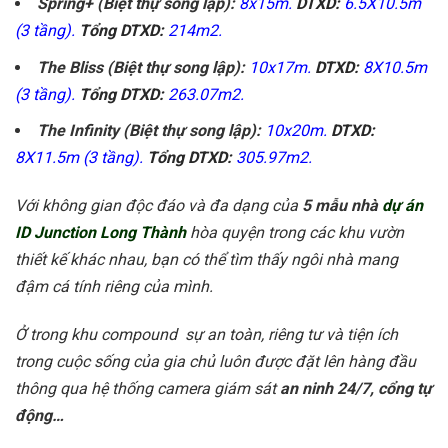
Spring+ (Biệt thự song lập):
8x15m.
DTXD:
6.5X10.5m
(3 tầng).
Tổng DTXD:
214m2.
The Bliss (Biệt thự song lập):
10x17m.
DTXD:
8X10.5m
(3 tầng).
Tổng DTXD:
263.07m2.
The Infinity (Biệt thự song lập):
10x20m.
DTXD:
8X11.5m (3 tầng).
Tổng DTXD:
305.97m2.
Với không gian độc đáo và đa dạng của
5 mẫu nhà
dự án
ID Junction Long Thành
hòa quyện trong các khu vườn
thiết kế khác nhau, bạn có thể tìm thấy ngôi nhà mang
đậm cá tính riêng của mình.
Ở trong khu compound sự an toàn, riêng tư và tiện ích
trong cuộc sống của gia chủ luôn được đặt lên hàng đầu
thông qua hệ thống camera giám sát
an ninh 24/7, cổng tự
động…