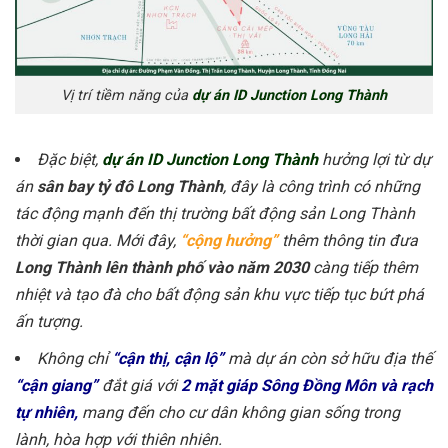
Vị trí tiềm năng của
dự án ID Junction Long Thành
Đặc biệt,
dự án ID Junction Long Thành
hưởng lợi từ dự
án
sân bay tỷ đô Long Thành
, đây là công trình có những
tác động mạnh đến thị trường bất động sản Long Thành
thời gian qua. Mới đây,
“cộng hưởng”
thêm thông tin đưa
Long Thành lên thành phố vào năm 2030
càng tiếp thêm
nhiệt và tạo đà cho bất động sản khu vực tiếp tục bứt phá
ấn tượng.
Không chỉ
“cận thị, cận lộ”
mà dự án còn sở hữu địa thế
“cận giang”
đắt giá với
2 mặt giáp Sông Đồng Môn và rạch
tự nhiên,
mang đến cho cư dân không gian sống trong
lành, hòa hợp với thiên nhiên.