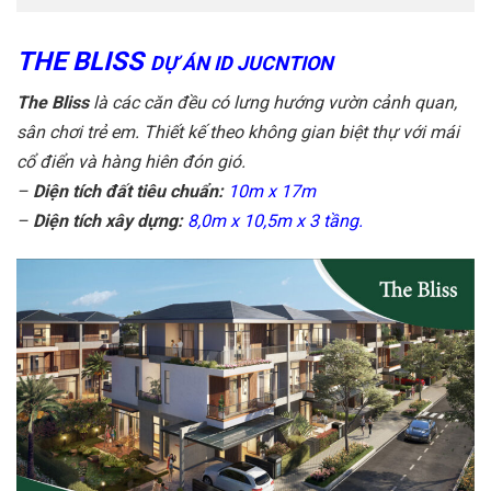
THE BLISS
DỰ ÁN ID JUCNTION
The Bliss
là các căn đều có lưng hướng vườn cảnh quan,
sân chơi trẻ em. Thiết kế theo không gian biệt thự với mái
cổ điển và hàng hiên đón gió.
–
Diện tích đất tiêu chuẩn:
10m x 17m
–
Diện tích xây dựng:
8,0m x 10,5m x 3 tầng.