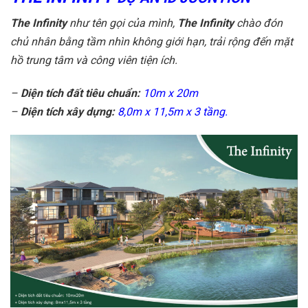
The Infinity
như tên gọi của mình,
The Infinity
chào đón
chủ nhân bằng tầm nhìn không giới hạn, trải rộng đến mặt
hồ trung tâm và công viên tiện ích.
–
Diện tích đất tiêu chuẩn:
10m x 20m
–
Diện tích xây dựng:
8,0m x 11,5m x 3 tầng.