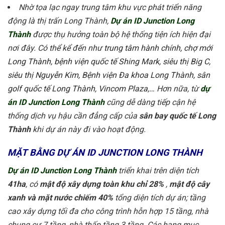
Nhờ tọa lạc ngay trung tâm khu vực phát triển năng
động là thị trấn Long Thành,
Dự án ID Junction Long
Thành
được thụ hưởng toàn bộ hệ thống tiện ích hiện đại
nơi đây. Có thể kể đến như
trung tâm hành chính, chợ mới
Long Thành, bệnh viện quốc tế Shing Mark, siêu thị Big C,
siêu thị Nguyễn Kim, Bệnh viện Đa khoa Long Thành, sân
golf quốc tế Long Thành, Vincom Plaza,…
Hơn nữa, từ
dự
án ID Junction Long Thành
cũng dễ dàng tiếp cận hệ
thống dịch vụ hậu cần đẳng cấp của
sân bay quốc tế Long
Thành
khi dự án này đi vào hoạt động.
MẶT BẰNG DỰ ÁN ID JUNCTION LONG THÀNH
Dự án ID Junction Long Thành
triển khai trên diện tích
41ha
, có
mật độ xây dựng toàn khu chỉ 28%
,
mật độ cây
xanh và mặt nước chiếm 40%
tổng diện tích dự án; tầng
cao xây dựng tối đa cho công trình hỗn hợp 15 tầng, nhà
chung cư 7 tầng, nhà thấp tầng 3 tầng.
Các hạng mục