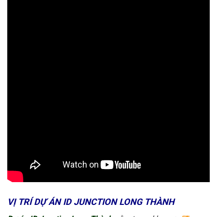
VỊ TRÍ DỰ ÁN ID JUNCTION LONG THÀNH