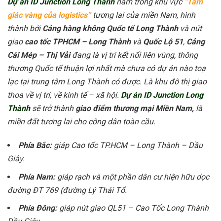
Dự án ID Junction Long Thành
nằm trong khu vực
“Tam
giác vàng của logistics”
tương lai của miền Nam, hình
thành bởi
Cảng hàng không Quốc tế Long Thành
và nút
giao
cao tốc TPHCM – Long Thành
và
Quốc Lộ 51
,
Cảng
Cái Mép – Thị Vải
đang là vị trí kết nối liên vùng, thông
thương Quốc tế thuận lợi nhất mà chưa có dự án nào toạ
lạc tại trung tâm Long Thành có được. Là khu đô thị giao
thoa về vị trí, về kinh tế – xã hội.
Dự án ID Junction Long
Thành
sẽ trở thành
giao điểm thương mại Miền Nam,
là
miền đất tương lai cho công dân toàn cầu.
Phía Bắc:
giáp Cao tốc TP.HCM – Long Thành – Dầu
Giây.
Phía Nam:
giáp rạch và một phần dân cư hiện hữu dọc
đường ĐT 769 (đường Lý Thái Tổ.
Phía Đông:
giáp nút giao QL51 – Cao Tốc Long Thành