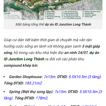
Mặt bằng tổng thể
dự án ID Junction Long Thành
Giúp cư dân tiết kiệm thời gian di chuyển mà vẫn tận
hưởng cuộc sống an lành với không gian xanh
3 mặt giáp
sông
, hồ trong các khu nhà hiện đại
an ninh 24/07
,
dự án
ID Junction Long Thành
ra đời với các phân khu
compound khép kín
:
Garden Shophouse:
7x15m.
DTXD:
5.5X10.5m (3 tầng).
Tổng DTXD:
185.21m2
Spring (Biệt thự song lập):
7x15m.
DTXD:
5.5X10.5m (3
tầng).
Tổng DTXD:
178m2.