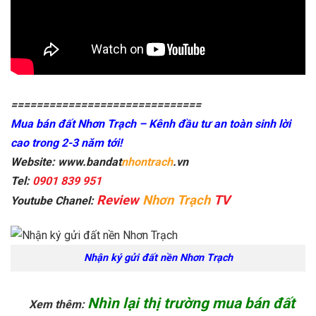
==============================
Mua bán đất Nhơn Trạch – Kênh đầu tư an toàn sinh lời
cao trong 2-3 năm tới!
Website: www.bandat
nhontrach
.vn
Tel:
0901 839 951
Review
Nhơn Trạch
TV
Youtube Chanel:
Nhận ký gửi đất nền Nhơn Trạch
Nhìn lại thị trường mua bán đất
Xem thêm: