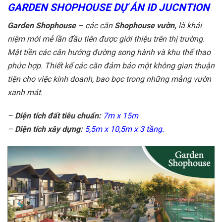
GARDEN SHOPHOUSE DỰ ÁN ID JUCNTION
Garden Shophouse
– các căn
Shophouse vườn,
là khái
niệm mới mẻ lần đầu tiên được giới thiệu trên thị trường.
Mặt tiền các căn hướng đường song hành và khu thể thao
phức hợp. Thiết kế các căn đảm bảo một không gian thuận
tiện cho việc kinh doanh, bao bọc trong những mảng vườn
xanh mát.
–
Diện tích đất tiêu chuẩn:
7m x 15m
–
Diện tích xây dựng:
5,5m x 10,5m x 3 tầng.