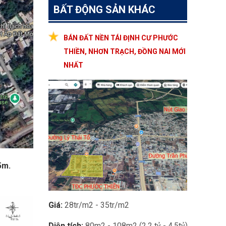
BẤT ĐỘNG SẢN KHÁC
BÁN ĐẤT NỀN TÁI ĐỊNH CƯ PHƯỚC
THIỀN, NHƠN TRẠCH, ĐỒNG NAI MỚI
NHẤT
5m.
Giá:
28tr/m2 - 35tr/m2
Diện tích:
80m2 - 108m2 (2.2 tỷ - 4.5tỷ)