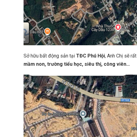
Sở hữu bất động sản tại
TĐC Phú Hội
, Anh Chị sẽ rấ
mầm non, trường tiểu học, siêu thị, công viên…