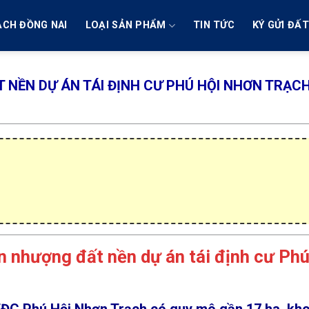
ẠCH ĐỒNG NAI
LOẠI SẢN PHẨM
TIN TỨC
KÝ GỬI ĐẤ
 NỀN DỰ ÁN TÁI ĐỊNH CƯ PHÚ HỘI NHƠN TRẠCH
n nhượng đất nền dự án tái định cư Phú
 TĐC Phú Hội Nhơn Trạch
có quy mô gần
17 ha
, kh