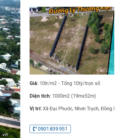
Giá:
10tr/m2 - Tổng 10tỷ/trọn sổ
Diện tích:
1000m2 (19mx52m)
Vị trí:
Xã Đại Phước, Nhơn Trạch, Đồng Nai
0901.839.951