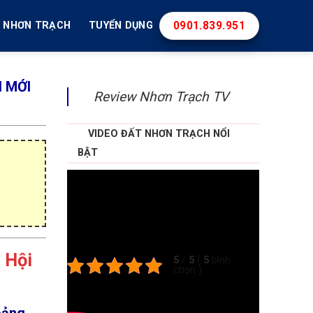
0901.839.951
T NHƠN TRẠCH
TUYỂN DỤNG
 MỚI
Review Nhơn Trạch TV
VIDEO ĐẤT NHƠN TRẠCH NỔI
BẬT
 Hội
5
/
5
(
5
bình
chọn
)
Theo dõi
oảng