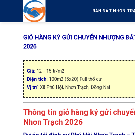
Skip
to
BÁN ĐẤT NHƠN TR
content
GIỎ HÀNG KÝ GỬI CHUYỂN NHƯỢNG ĐẤT
2026
Giá:
12 - 15 tr/m2
Diện tích:
100m2 (5x20) Full thổ cư
Vị trí:
Xã Phú Hội, Nhơn Trạch, Đồng Nai
Thông tin giỏ hàng ký gửi chuyể
Nhơn Trạch 2026
Dự án tái định cư Phú Hội Nhơn Trạch –