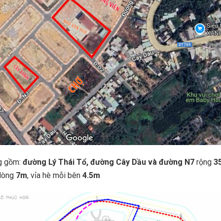
 gồm:
đường Lý Thái Tổ, đường Cây Dầu và đường N7
rộng
3
 lòng
7m
, vỉa hè mỗi bên
4.5m