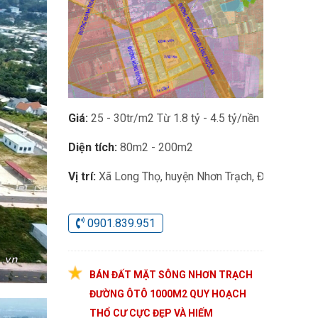
Giá:
25 - 30tr/m2 Từ 1.8 tỷ - 4.5 tỷ/nền
Diện tích:
80m2 - 200m2
Vị trí:
Xã Long Thọ, huyện Nhơn Trạch, Đồng Nai
0901.839.951
BÁN ĐẤT MẶT SÔNG NHƠN TRẠCH
ĐƯỜNG ÔTÔ 1000M2 QUY HOẠCH
THỔ CƯ CỰC ĐẸP VÀ HIẾM