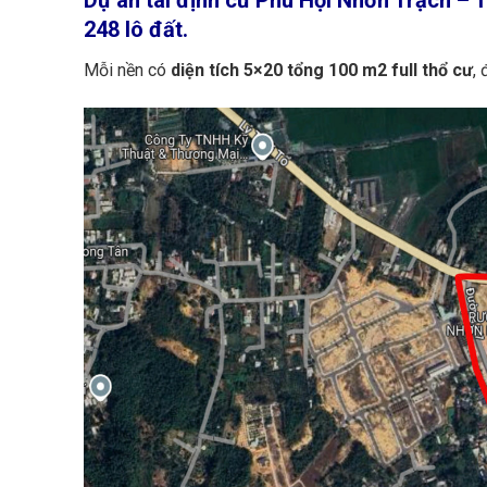
248 lô đất.
Mỗi nền có
diện tích 5×20 tổng 100 m2 full thổ cư
,