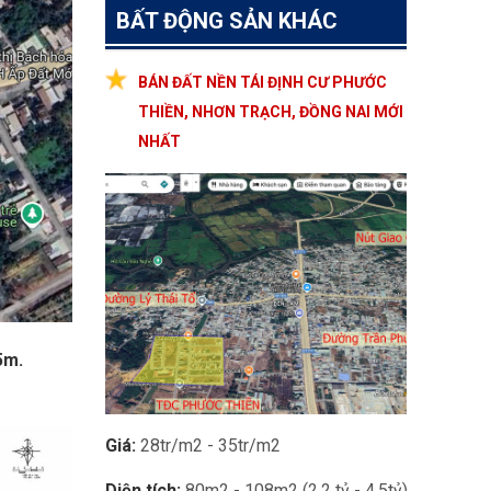
BẤT ĐỘNG SẢN KHÁC
BÁN ĐẤT NỀN TÁI ĐỊNH CƯ PHƯỚC
THIỀN, NHƠN TRẠCH, ĐỒNG NAI MỚI
NHẤT
5m.
Giá:
28tr/m2 - 35tr/m2
Diện tích:
80m2 - 108m2 (2.2 tỷ - 4.5tỷ)