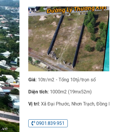
Giá:
10tr/m2 - Tổng 10tỷ/trọn sổ
Diện tích:
1000m2 (19mx52m)
Vị trí:
Xã Đại Phước, Nhơn Trạch, Đồng Nai
0901.839.951