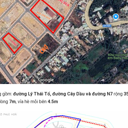
 gồm:
đường Lý Thái Tổ, đường Cây Dầu và đường N7
rộng
3
 lòng
7m
, vỉa hè mỗi bên
4.5m