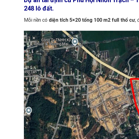
248 lô đất.
Mỗi nền có
diện tích 5×20 tổng 100 m2 full thổ cư
,