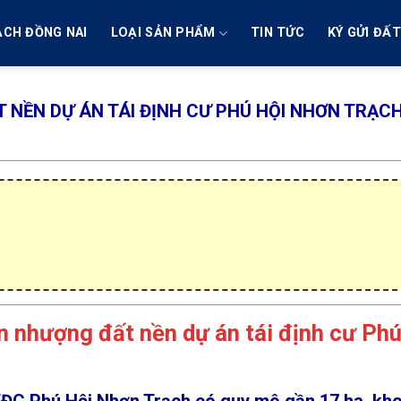
ẠCH ĐỒNG NAI
LOẠI SẢN PHẨM
TIN TỨC
KÝ GỬI ĐẤ
 NỀN DỰ ÁN TÁI ĐỊNH CƯ PHÚ HỘI NHƠN TRẠCH
n nhượng đất nền dự án tái định cư Phú
 TĐC Phú Hội Nhơn Trạch
có quy mô gần
17 ha
, kh