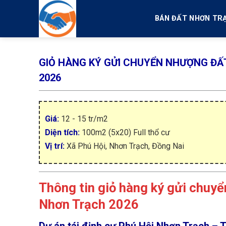
Skip
to
BÁN ĐẤT NHƠN TR
content
GIỎ HÀNG KÝ GỬI CHUYỂN NHƯỢNG ĐẤT
2026
Giá:
12 - 15 tr/m2
Diện tích:
100m2 (5x20) Full thổ cư
Vị trí:
Xã Phú Hội, Nhơn Trạch, Đồng Nai
Thông tin giỏ hàng ký gửi chuyể
Nhơn Trạch 2026
Dự án tái định cư Phú Hội Nhơn Trạch –