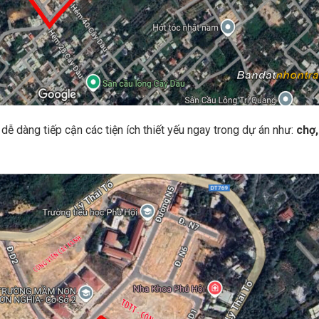
t dễ dàng tiếp cận các tiện ích thiết yếu ngay trong dự án như:
chợ,