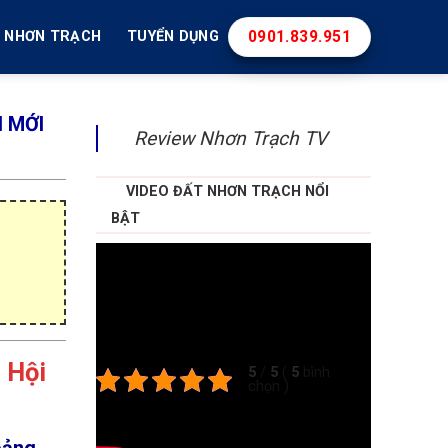
0901.839.951
T NHƠN TRẠCH
TUYỂN DỤNG
 MỚI
Review Nhơn Trạch TV
VIDEO ĐẤT NHƠN TRẠCH NỔI
BẬT
 Hội
5
/
5
(
5
bình
chọn
)
Theo dõi
oảng