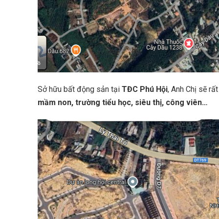
Sở hữu bất động sản tại
TĐC Phú Hội
, Anh Chị sẽ rấ
mầm non, trường tiểu học, siêu thị, công viên…