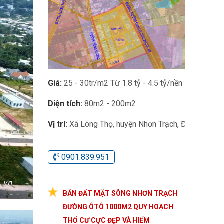
Giá:
25 - 30tr/m2 Từ 1.8 tỷ - 4.5 tỷ/nền
Diện tích:
80m2 - 200m2
Vị trí:
Xã Long Thọ, huyện Nhơn Trạch, Đồng Nai
0901.839.951
BÁN ĐẤT MẶT SÔNG NHƠN TRẠCH
ĐƯỜNG ÔTÔ 1000M2 QUY HOẠCH
THỔ CƯ CỰC ĐẸP VÀ HIẾM